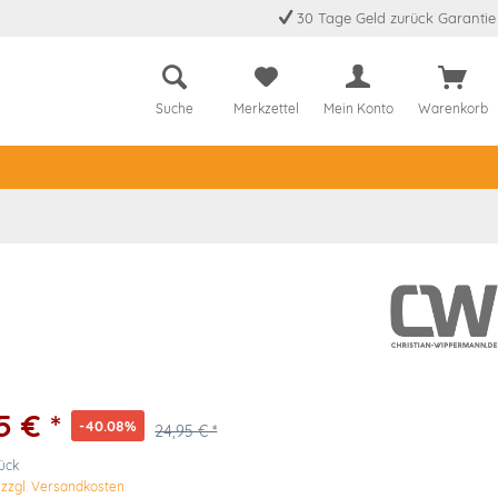
30 Tage Geld zurück Garantie
Suche
Merkzettel
Mein Konto
Warenkorb
5 € *
-40.08%
24,95 € *
tück
.
zzgl. Versandkosten