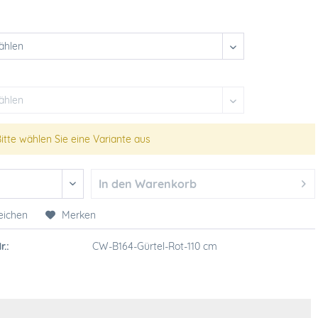
itte wählen Sie eine Variante aus
In den
Warenkorb
eichen
Merken
r.:
CW-B164-Gürtel-Rot-110 cm