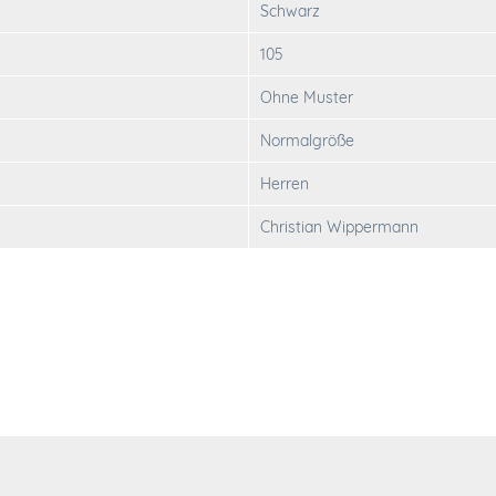
Schwarz
105
Ohne Muster
Normalgröße
Herren
Christian Wippermann