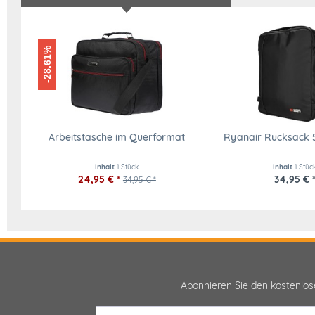
-28.61%
Arbeitstasche im Querformat
Ryanair Rucksack 5
Inhalt
1 Stück
Inhalt
1 Stüc
24,95 € *
34,95 € 
34,95 € *
Abonnieren Sie den kostenlo