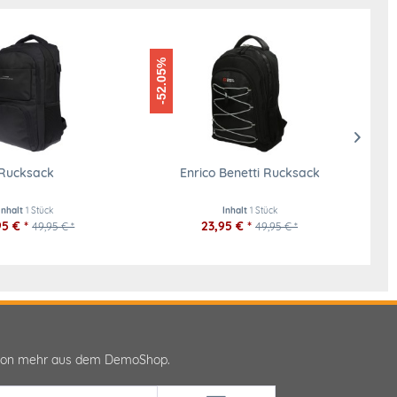
-52.05%
-50.04%
Rucksack
Enrico Benetti Rucksack
Inhalt
1 Stück
Inhalt
1 Stück
5 € *
23,95 € *
49,95 € *
49,95 € *
ktion mehr aus dem DemoShop.