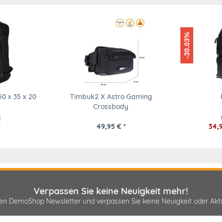
-30.03%
0 x 35 x 20
Timbuk2 X Astro Gaming
Crossbody
k
*
49,95 € *
34,9
Verpassen Sie keine Neuigkeit mehr!
sen DemoShop Newsletter und verpassen Sie keine Neuigkeit oder A