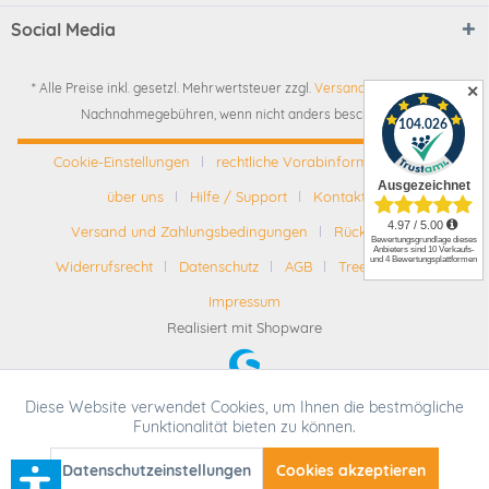
Social Media
* Alle Preise inkl. gesetzl. Mehrwertsteuer zzgl.
Versandkosten
und ggf.
✕
Nachnahmegebühren, wenn nicht anders beschrieben
Cookie-Einstellungen
rechtliche Vorabinformationen
über uns
Hilfe / Support
Kontakt
Versand und Zahlungsbedingungen
Rückgabe
Widerrufsrecht
Datenschutz
AGB
Tree-Nation
Impressum
Realisiert mit Shopware
Diese Website verwendet Cookies, um Ihnen die bestmögliche
Aktiv
Funktionale
Funktionalität bieten zu können.
* Alle Preise inkl. gesetzl. Mehrwertsteuer zzgl.
Versandkosten
und ggf.
Nachnahmegebühren, wenn nicht anders beschrieben
Datenschutzeinstellungen
SEHR GUT
(4.95 / 5)
Cookies akzeptieren
Aktiv
Tracking
aus
3105
Bewertungen bei: ebay.de, amazon.de, shopvote.de ⓘ