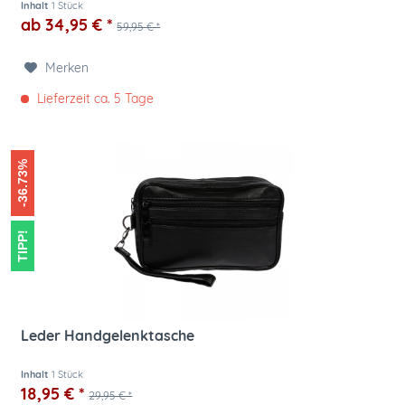
Inhalt
1 Stück
ab 34,95 € *
59,95 € *
Merken
Lieferzeit ca. 5 Tage
-36.73%
TIPP!
Leder Handgelenktasche
Inhalt
1 Stück
18,95 € *
29,95 € *