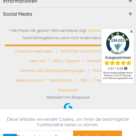
Informationen
Social Media
* Alle Preise inkl. gesetzl. Mehrwertsteuer zzgl.
Versandkosten
und ggf.
✕
Nachnahmegebühren, wenn nicht anders beschrieben
Cookie-Einstellungen
rechtliche Vorabinformationen
über uns
Hilfe / Support
Kontakt
Versand und Zahlungsbedingungen
Rückgabe
Widerrufsrecht
Datenschutz
AGB
Tree-Nation
Impressum
Realisiert mit Shopware
Diese Website verwendet Cookies, um Ihnen die bestmögliche
Aktiv
Funktionale
Funktionalität bieten zu können.
* Alle Preise inkl. gesetzl. Mehrwertsteuer zzgl.
Versandkosten
und ggf.
Nachnahmegebühren, wenn nicht anders beschrieben