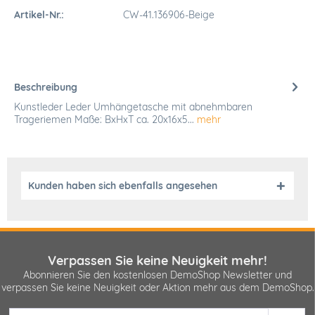
Artikel-Nr.:
CW-41.136906-Beige
Beschreibung
Kunstleder Leder Umhängetasche mit abnehmbaren
Trageriemen Maße: BxHxT ca. 20x16x5...
mehr
Kunden haben sich ebenfalls angesehen
Verpassen Sie keine Neuigkeit mehr!
Abonnieren Sie den kostenlosen DemoShop Newsletter und
verpassen Sie keine Neuigkeit oder Aktion mehr aus dem DemoShop.