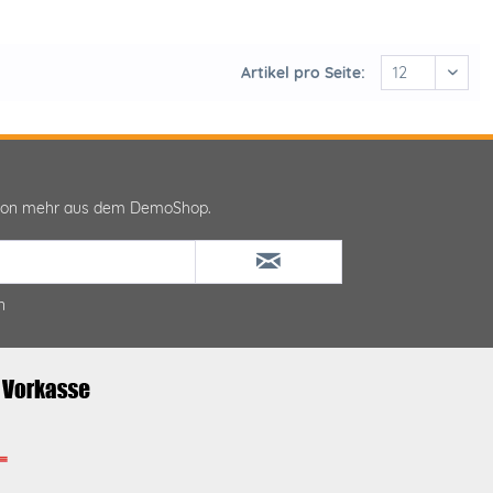
Artikel pro Seite:
ktion mehr aus dem DemoShop.
n