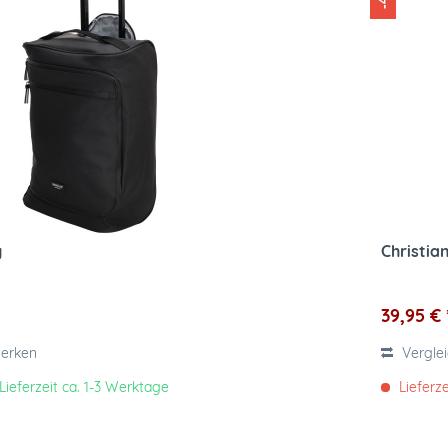
y
Christia
39,95 € 
erken
Vergle
Lieferzeit ca. 1-3 Werktage
Lieferze