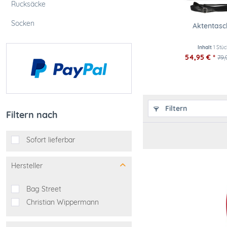
Rucksäcke
Socken
Aktentasc
Inhalt
1 Stüc
54,95 € *
79,
Filtern
Filtern nach
Sofort lieferbar
Hersteller
Bag Street
Christian Wippermann