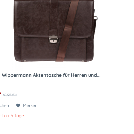
n Wippermann Aktentasche für Herren und...
*
69,95 € *
ichen
Merken
it ca. 5 Tage