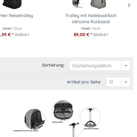
hter Reisetrolley
Trolley mit Notebookfach
inklusive Rucksack
Inhalt
1 Stück
Inhalt
1 Stück
,95 € *
89,00 € *
79,95 € *
119,95 € *
Sortierung:
Artikel pro Seite: