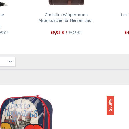
he
Christian Wippermann
Leic
Aktentasche für Herren und...
k
39,95 € *
34
95 € *
69,95 € *
-25.8%