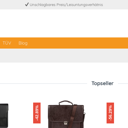
Unschlagbares Preis/Leisuntungsverhätnis
TÜV
Blog
Topseller
-42.89%
-56.29%