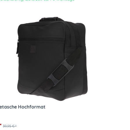
tasche Hochformat
*
39,95 € *