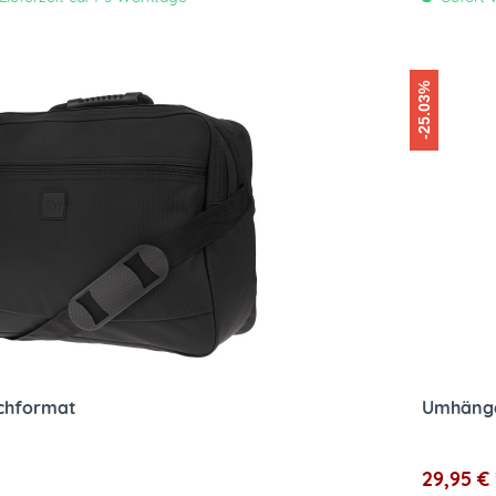
-25.03%
chformat
Umhänge
29,95 € 