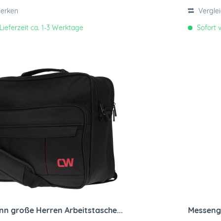
erken
Vergle
Lieferzeit ca. 1-3 Werktage
Sofort v
n große Herren Arbeitstasche...
Messeng