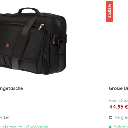
-25.02%
ängetasche
Große U
Inhalt
1 Stüc
44,95 €
erken
Vergle
Lieferzeit ca. 1-3 Werktage
Sofort v