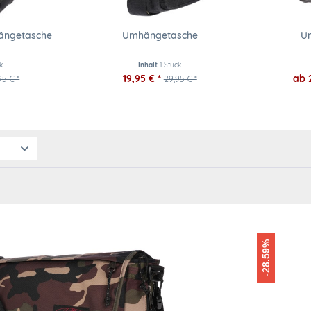
ängetasche
Umhängetasche
U
k
Inhalt
1 Stück
19,95 € *
ab 
95 € *
29,95 € *
-28.59%