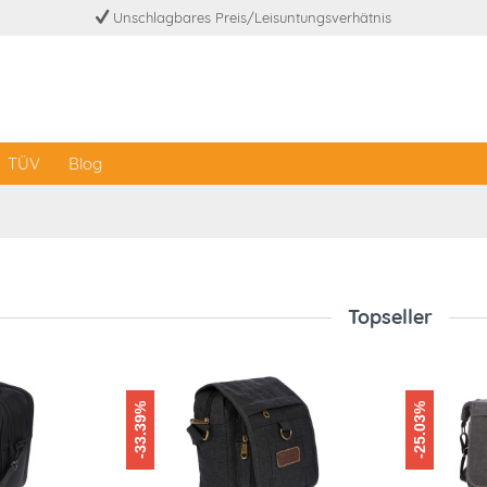
Unschlagbares Preis/Leisuntungsverhätnis
TÜV
Blog
Topseller
-33.39%
-25.03%