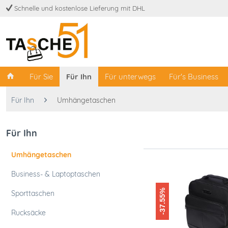
Schnelle und kostenlose Lieferung mit DHL
Für Sie
Für Ihn
Für unterwegs
Für's Business
Für Ihn
Umhängetaschen
Für Ihn
Umhängetaschen
Business- & Laptoptaschen
-37.55%
Sporttaschen
Rucksäcke