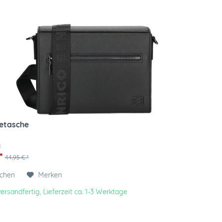
etasche
k
*
44,95 € *
ichen
Merken
ersandfertig, Lieferzeit ca. 1-3 Werktage