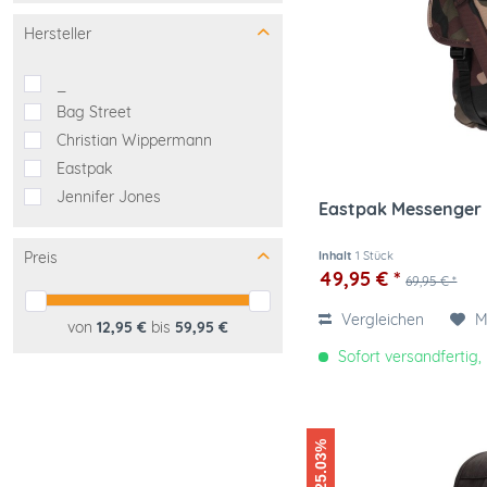
Hersteller
_
Bag Street
Christian Wippermann
Eastpak
Jennifer Jones
Eastpak Messenger
Preis
Inhalt
1 Stück
49,95 € *
69,95 € *
Vergleichen
M
von
12,95 €
bis
59,95 €
Sofort versandfertig, 
-25.03%