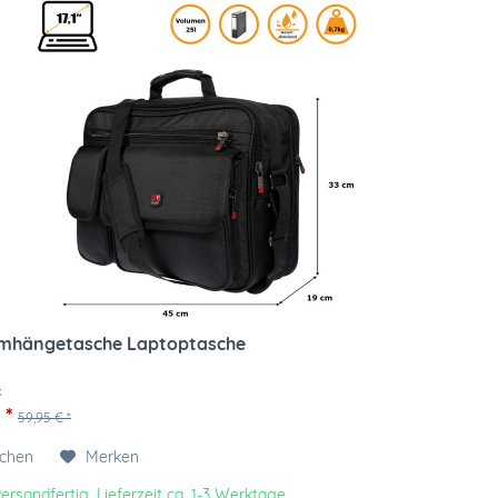
mhängetasche Laptoptasche
k
 *
59,95 € *
ichen
Merken
ersandfertig, Lieferzeit ca. 1-3 Werktage