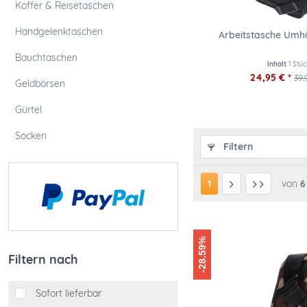
Koffer & Reisetaschen
Handgelenktaschen
Arbeitstasche Umh
Bauchtaschen
Inhalt
1 Stüc
24,95 € *
39,
Geldbörsen
Gürtel
Socken
Filtern
1
von
6
-28.59%
Filtern nach
Sofort lieferbar