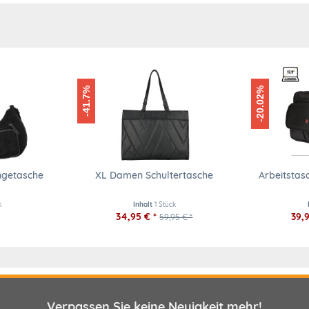
-41.7%
-20.02%
getasche
XL Damen Schultertasche
Arbeitsta
k
Inhalt
1 Stück
34,95 € *
39,9
59,95 € *
Verpassen Sie keine Neuigkeit mehr!