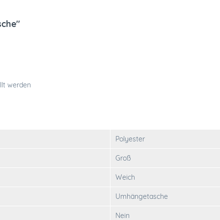
sche"
llt werden
Polyester
Groß
Weich
Umhängetasche
Nein