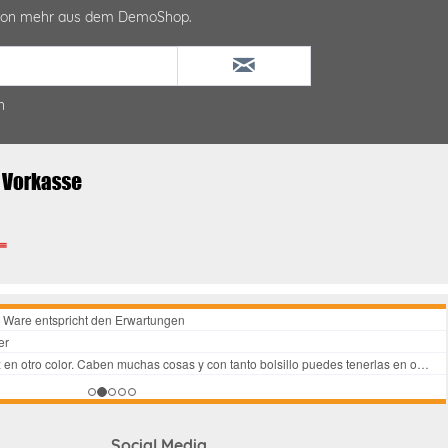
ktion mehr aus dem DemoShop.
n
Social Media