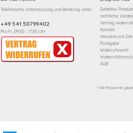
Defektes Produkt
Telefonische Unterstützung und Beratung unter:
rechtliche Vorab
+49 541 50799402
Vertrag widerruf
Kontakt
Mo-Fr, 09:00 - 17:00 Uhr
Versand und Za
Rückgabe
Widerrufsrecht
Widerrufsformul
AGB
* Alle Preise inkl. ges
* Alle Preise inkl. ges
Funktionale