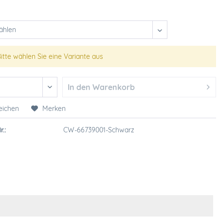
itte wählen Sie eine Variante aus
In den
Warenkorb
eichen
Merken
r.:
CW-66739001-Schwarz