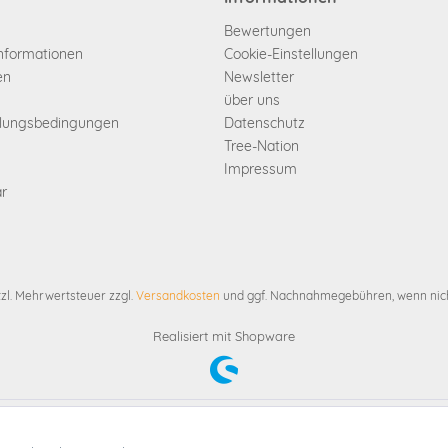
Bewertungen
informationen
Cookie-Einstellungen
en
Newsletter
über uns
hlungsbedingungen
Datenschutz
Tree-Nation
Impressum
ar
etzl. Mehrwertsteuer zzgl.
Versandkosten
und ggf. Nachnahmegebühren, wenn nich
Realisiert mit Shopware
etzl. Mehrwertsteuer zzgl.
Versandkosten
und ggf. Nachnahmegebühren, wenn nich