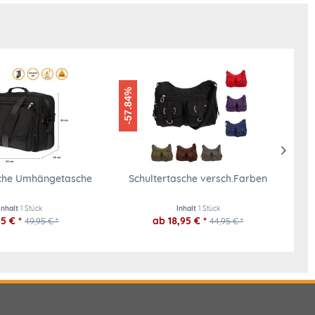
-57.84%
-28.59%
sche Umhängetasche
Schultertasche versch.Farben
Inhalt
1 Stück
Inhalt
1 Stück
5 € *
ab 18,95 € *
49,95 € *
44,95 € *