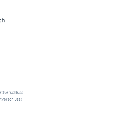
ch
ettverschluss
tverschluss)