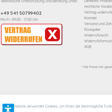
Defektes Produkt
Telefonische Unterstützung und Beratung unter:
rechtliche Vorab
+49 541 50799402
Vertrag widerruf
Kontakt
Mo-Fr, 09:00 - 17:00 Uhr
Versand und Za
Rückgabe
Widerrufsrecht
Widerrufsformul
AGB
* Alle Preise inkl. ges
* Alle Preise inkl. ges
Funktionale
Diese Website verwendet Cookies, um Ihnen die bestmögliche Funkti