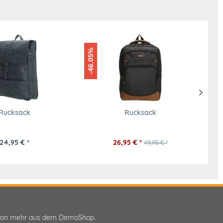
-46.05%
-30.03%
Rucksack
Rucksack
24,95 € *
26,95 € *
49,95 € *
ktion mehr aus dem DemoShop.