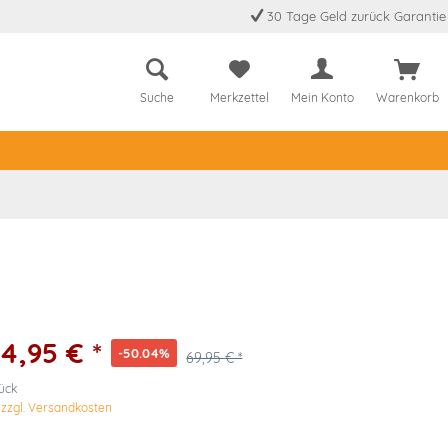
30 Tage Geld zurück Garantie
Suche
Merkzettel
Mein Konto
Warenkorb
4,95 € *
-50.04%
69,95 € *
tück
.
zzgl. Versandkosten