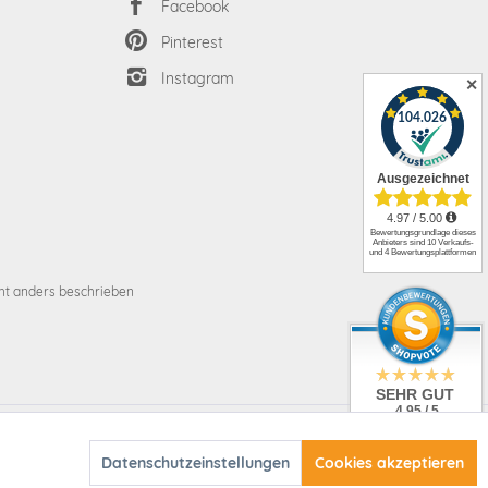
Facebook
Pinterest
Instagram
✕
t anders beschrieben
SEHR GUT
4.95 / 5
aus 3105 Bewertungen
t anders beschrieben
bei: ebay.de,
Aktiv
amazon.de,
Datenschutzeinstellungen
Cookies akzeptieren
shopvote.de