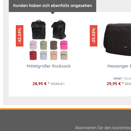
Kunden haben sich ebenfalls angesehen
-42.04%
-25.03%
Mittelgroßer Rucksack
Messenger 
Inhalt
1 Stüc
28,95 € *
29,95 € *
49,95 € *
39,9
Abonnieren Sie den kostenlo