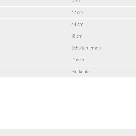
Nein
32 cm
44 cm
18 cm
Schulterriemen
Damen
Markenlos