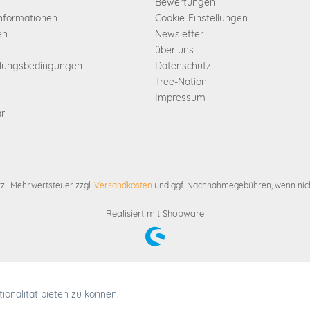
Bewertungen
informationen
Cookie-Einstellungen
en
Newsletter
über uns
hlungsbedingungen
Datenschutz
Tree-Nation
Impressum
ar
etzl. Mehrwertsteuer zzgl.
Versandkosten
und ggf. Nachnahmegebühren, wenn nich
Realisiert mit Shopware
etzl. Mehrwertsteuer zzgl.
Versandkosten
und ggf. Nachnahmegebühren, wenn nich
onalität bieten zu können.
(c) 2025 Tasche51 | Christian Wippermann GmbH