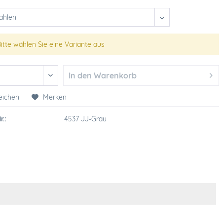
itte wählen Sie eine Variante aus
In den
Warenkorb
eichen
Merken
r.:
4537 JJ-Grau