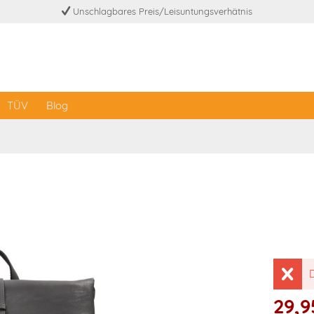
Unschlagbares Preis/Leisuntungsverhätnis
TÜV
Blog
D
29,9