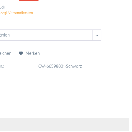
tück
.
zzgl. Versandkosten
eichen
Merken
r.:
CW-66598001-Schwarz