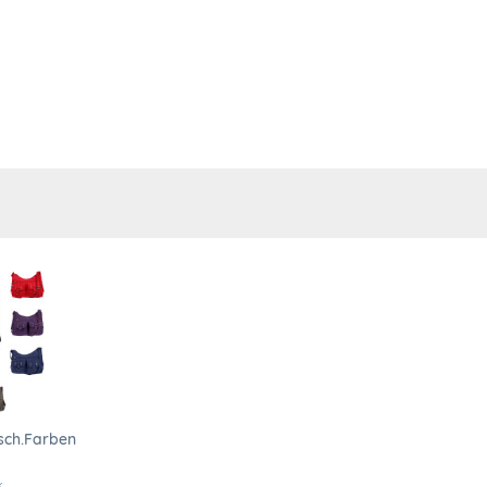
sch.Farben
k