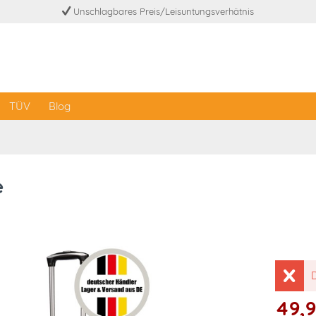
Unschlagbares Preis/Leisuntungsverhätnis
TÜV
Blog
e
D
49,9