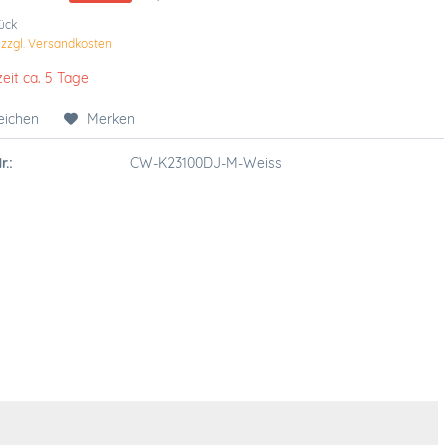
tück
.
zzgl. Versandkosten
zeit ca. 5 Tage
eichen
Merken
r.:
CW-K23100DJ-M-Weiss