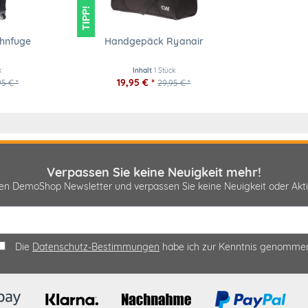
TIPP!
ehnfuge
Handgepäck Ryanair
k
Inhalt
1 Stück
19,95 € *
95 € *
29,95 € *
Verpassen Sie keine Neuigkeit mehr!
sen DemoShop Newsletter und verpassen Sie keine Neuigkeit oder A
Die
Datenschutz-Bestimmungen
habe ich zur Kenntnis genomme