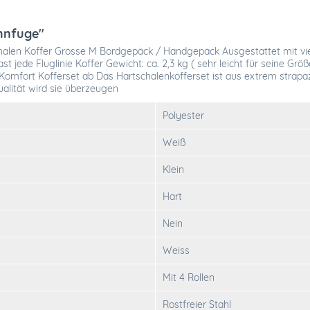
hnfuge"
alen Koffer Grösse M Bordgepäck / Handgepäck Ausgestattet mit vier
ast jede Fluglinie Koffer Gewicht: ca. 2,3 kg ( sehr leicht für seine G
das Komfort Kofferset ab Das Hartschalenkofferset ist aus extrem stra
alität wird sie überzeugen
Polyester
Weiß
Klein
Hart
Nein
Weiss
Mit 4 Rollen
Rostfreier Stahl