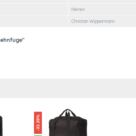
Herren
Christian Wippermann
Dehnfuge"
-33.39%