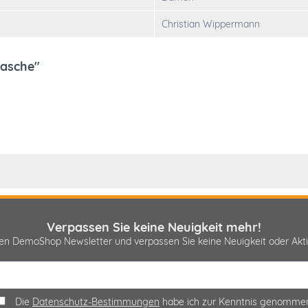
Christian Wippermann
tasche"
Verpassen Sie keine Neuigkeit mehr!
sen DemoShop Newsletter und verpassen Sie keine Neuigkeit oder A
Die
Datenschutz-Bestimmungen
habe ich zur Kenntnis genomme