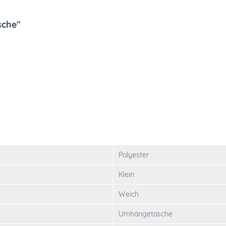
sche"
Polyester
Klein
Weich
Umhängetasche