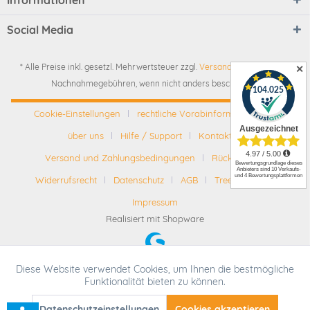
Social Media
* Alle Preise inkl. gesetzl. Mehrwertsteuer zzgl.
Versandkosten
und ggf.
✕
Nachnahmegebühren, wenn nicht anders beschrieben
Cookie-Einstellungen
rechtliche Vorabinformationen
über uns
Hilfe / Support
Kontakt
Versand und Zahlungsbedingungen
Rückgabe
Widerrufsrecht
Datenschutz
AGB
Tree-Nation
Impressum
Realisiert mit Shopware
Diese Website verwendet Cookies, um Ihnen die bestmögliche
Aktiv
Funktionale
Funktionalität bieten zu können.
* Alle Preise inkl. gesetzl. Mehrwertsteuer zzgl.
Versandkosten
und ggf.
Nachnahmegebühren, wenn nicht anders beschrieben
Datenschutzeinstellungen
SEHR GUT
(4.95 / 5)
Cookies akzeptieren