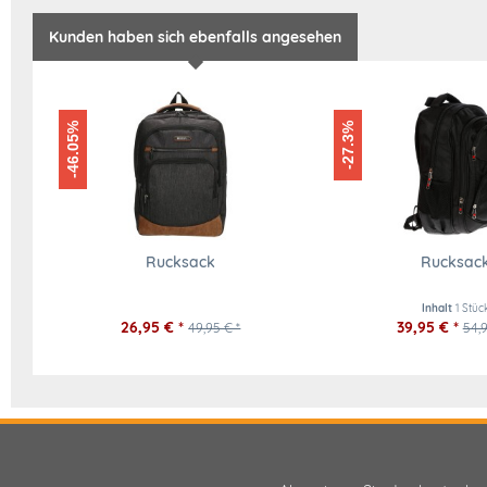
Kunden haben sich ebenfalls angesehen
-46.05%
-27.3%
Rucksack
Rucksac
Inhalt
1 Stüc
26,95 € *
39,95 € *
49,95 € *
54,9