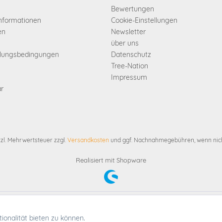
Bewertungen
informationen
Cookie-Einstellungen
en
Newsletter
über uns
hlungsbedingungen
Datenschutz
Tree-Nation
Impressum
ar
etzl. Mehrwertsteuer zzgl.
Versandkosten
und ggf. Nachnahmegebühren, wenn nich
Realisiert mit Shopware
etzl. Mehrwertsteuer zzgl.
Versandkosten
und ggf. Nachnahmegebühren, wenn nich
onalität bieten zu können.