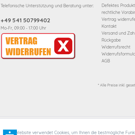
Defektes Produkt
Telefonische Unterstützung und Beratung unter:
rechtliche Vorab
+49 541 50799402
Vertrag widerruf
Kontakt
Mo-Fr, 09:00 - 17:00 Uhr
Versand und Za
Rückgabe
Widerrufsrecht
Widerrufsformul
AGB
* Alle Preise inkl. ges
* Alle Preise inkl. ges
Funktionale
Diese Website verwendet Cookies, um Ihnen die bestmögliche Funkti