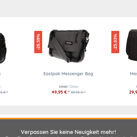
-28.59%
-25.03%
k
Eastpak Messenger Bag
Me
k
Inhalt
1 Stück
49,95 € *
29,
5 € *
69,95 € *
Verpassen Sie keine Neuigkeit mehr!