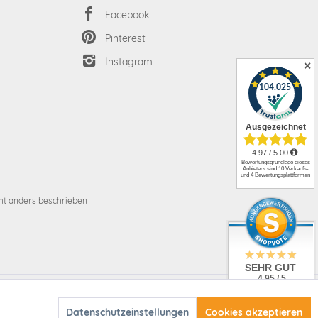
Facebook
Pinterest
Instagram
✕
t anders beschrieben
SEHR GUT
4.95 / 5
aus 3105 Bewertungen
t anders beschrieben
bei: ebay.de,
Aktiv
amazon.de,
Datenschutzeinstellungen
Cookies akzeptieren