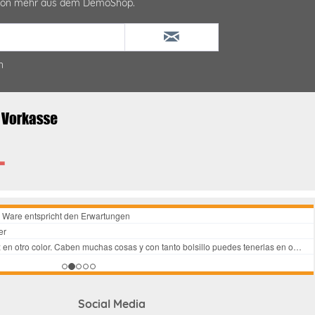
ktion mehr aus dem DemoShop.
n
Social Media