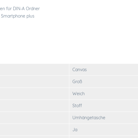
sen für DIN-A Ordner
r Smartphone plus
Canvas
Groß
Weich
Stoff
Umhängetasche
Ja