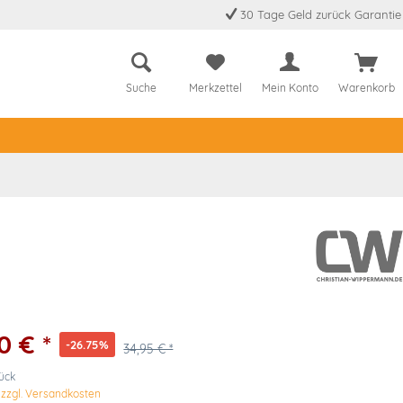
30 Tage Geld zurück Garantie
Suche
Merkzettel
Mein Konto
Warenkorb
0 € *
-26.75%
34,95 € *
tück
.
zzgl. Versandkosten