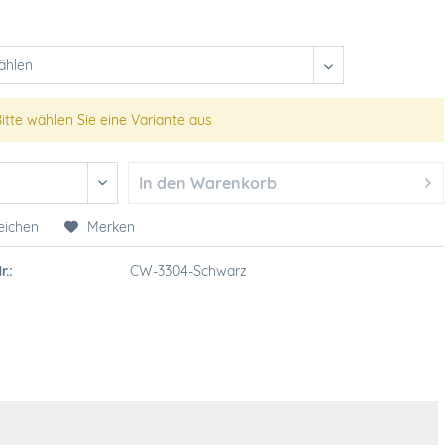
itte wählen Sie eine Variante aus
In den
Warenkorb
eichen
Merken
r.:
CW-3304-Schwarz