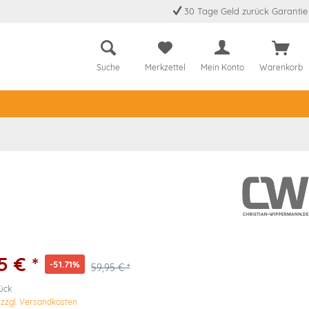
30 Tage Geld zurück Garantie
Suche
Merkzettel
Mein Konto
Warenkorb
5 € *
-51.71%
59,95 € *
tück
.
zzgl. Versandkosten