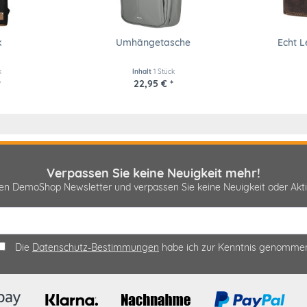
k
Umhängetasche
Echt L
k
Inhalt
1 Stück
*
22,95 € *
Verpassen Sie keine Neuigkeit mehr!
sen DemoShop Newsletter und verpassen Sie keine Neuigkeit oder A
Die
Datenschutz-Bestimmungen
habe ich zur Kenntnis genomme