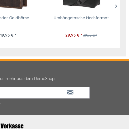
eder Geldbörse
Umhängetasche Hochformat
Gr
19,95 € *
29,95 € *
39,95 € *
ktion mehr aus dem DemoShop.
n