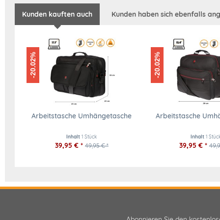
Kunden kauften auch
Kunden haben sich ebenfalls an
-20.02%
-20.02%
Arbeitstasche Umhängetasche
Arbeitstasche Umh
Inhalt
1 Stück
Inhalt
1 Stüc
39,95 € *
39,95 € *
49,95 € *
49,9
Abonnieren Sie den kostenlo