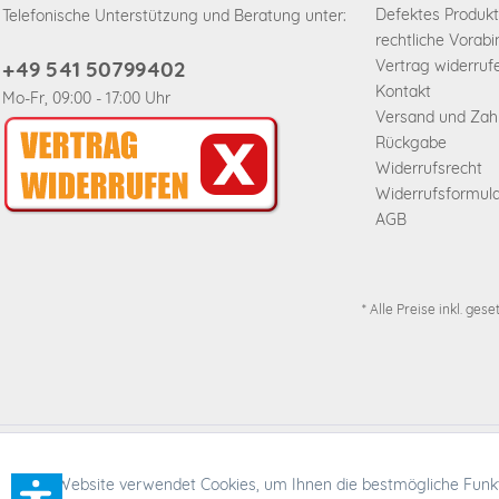
Defektes Produkt
Telefonische Unterstützung und Beratung unter:
rechtliche Vorab
+49 541 50799402
Vertrag widerruf
Kontakt
Mo-Fr, 09:00 - 17:00 Uhr
Versand und Za
Rückgabe
Widerrufsrecht
Widerrufsformul
AGB
* Alle Preise inkl. ges
* Alle Preise inkl. ges
Funktionale
Diese Website verwendet Cookies, um Ihnen die bestmögliche Funkti