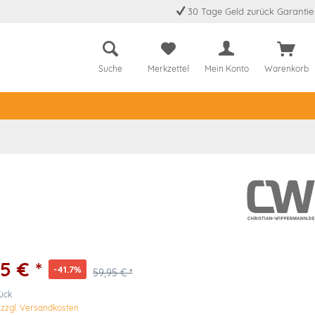
30 Tage Geld zurück Garantie
Suche
Merkzettel
Mein Konto
Warenkorb
5 € *
-41.7%
59,95 € *
tück
.
zzgl. Versandkosten