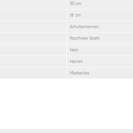
30 cm
18 cm
Schulterriemen
Rostfreier Stahl
Nein
Herren
Markenlos