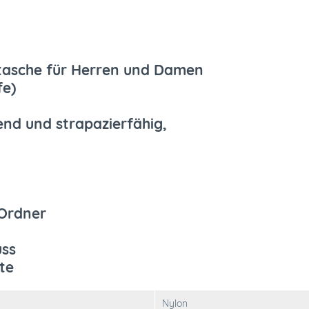
tasche für Herren und Damen
fe)
end und strapazierfähig,
 Ordner
uss
te
Nylon