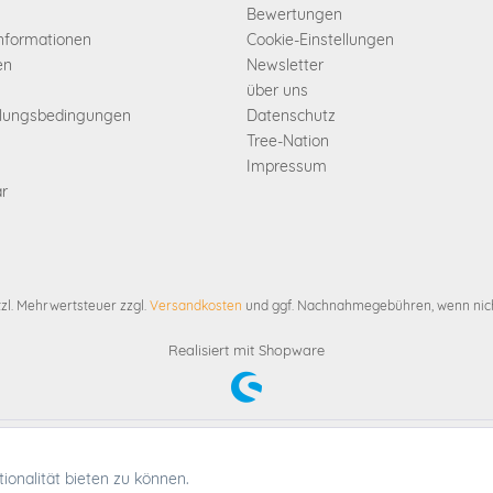
Bewertungen
informationen
Cookie-Einstellungen
en
Newsletter
über uns
hlungsbedingungen
Datenschutz
Tree-Nation
Impressum
ar
etzl. Mehrwertsteuer zzgl.
Versandkosten
und ggf. Nachnahmegebühren, wenn nich
Realisiert mit Shopware
etzl. Mehrwertsteuer zzgl.
Versandkosten
und ggf. Nachnahmegebühren, wenn nich
onalität bieten zu können.