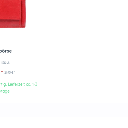
börse
t
1 Stück
 *
21,95 € *
ig, Lieferzeit ca. 1-3
ktage