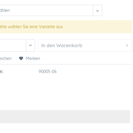
itte wählen Sie eine Variante aus
In den
Warenkorb
eichen
Merken
r.:
90005-06