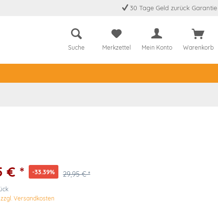
30 Tage Geld zurück Garantie
Suche
Merkzettel
Mein Konto
Warenkorb
5 € *
-33.39%
29,95 € *
tück
.
zzgl. Versandkosten