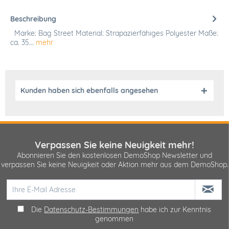
Beschreibung
Marke: Bag Street Material: Strapazierfähiges Polyester Maße:
ca. 35...
mehr
Kunden haben sich ebenfalls angesehen
Verpassen Sie keine Neuigkeit mehr!
Abonnieren Sie den kostenlosen DemoShop Newsletter und
verpassen Sie keine Neuigkeit oder Aktion mehr aus dem DemoShop.
Die
Datenschutz-Bestimmungen
habe ich zur Kenntnis
genommen