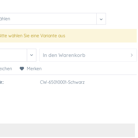
itte wählen Sie eine Variante aus
In den
Warenkorb
eichen
Merken
r.:
CW-65010001-Schwarz