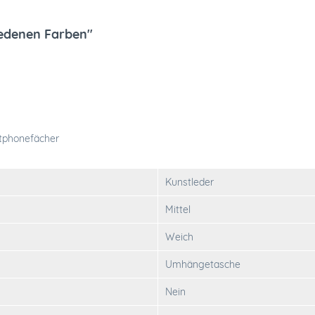
edenen Farben"
rtphonefächer
Kunstleder
Mittel
Weich
Umhängetasche
Nein