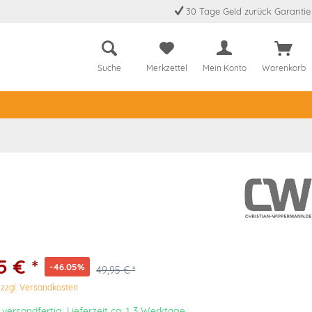
30 Tage Geld zurück Garantie
Suche
Merkzettel
Mein Konto
Warenkorb
5 € *
-46.05%
49,95 € *
.
zzgl. Versandkosten
 versandfertig, Lieferzeit ca. 1-3 Werktage