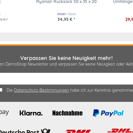
k
Ryanair Rucksack 50 x 35 x 20
Umhänget
k
Inhalt
1 Stück
34,95 € *
29,
5 € *
Verpassen Sie keine Neuigkeit mehr!
sen DemoShop Newsletter und verpassen Sie keine Neuigkeit oder A
Die
Datenschutz-Bestimmungen
habe ich zur Kenntnis genomme