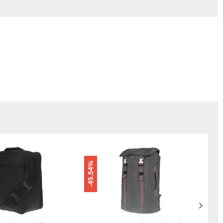
-45.54%
-42.89%
TIPP!