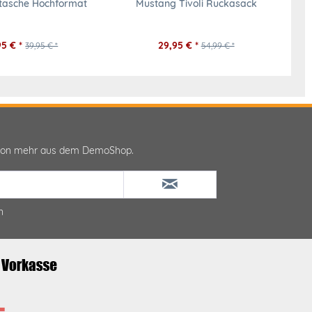
asche Hochformat
Mustang Tivoli Ruckasack
95 € *
29,95 € *
39,95 € *
54,99 € *
ktion mehr aus dem DemoShop.
n