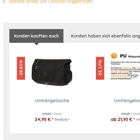
Weitere Artikel von Christian Wippermann
Kunden kauften auch
Kunden haben sich ebenfalls an
-28.61%
-51.17%
Umhängetasche
Umhängeta
Inhalt
1 Stück
Inhalt
1 Stüc
24,95 € *
ab 21,95 € *
34,95 € *
44