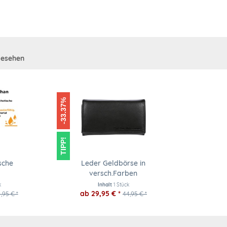
gesehen
-33.37%
TIPP!
sche
Leder Geldbörse in
versch.Farben
k
Inhalt
1 Stück
ab 29,95 € *
,95 € *
44,95 € *