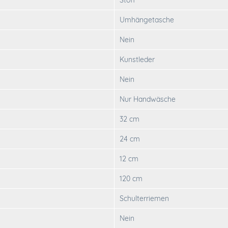
Stoff
Umhängetasche
Nein
Kunstleder
Nein
Nur Handwäsche
32 cm
24 cm
12 cm
120 cm
Schulterriemen
Nein