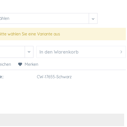
itte wählen Sie eine Variante aus
In den
Warenkorb
eichen
Merken
r.:
CW-17655-Schwarz