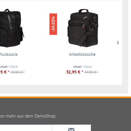
-34.03%
-42.04%
Rucksack
Arbeitstasche
Inhalt
1 Stück
Inhalt
1 Stück
5 € *
32,95 € *
49,95 € *
49,95 € *
ktion mehr aus dem DemoShop.