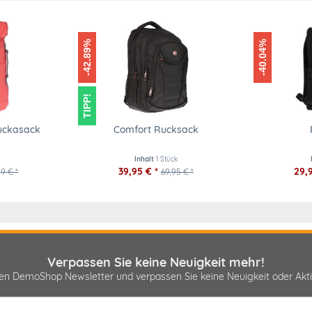
-42.89%
-40.04%
TIPP!
Ruckasack
Comfort Rucksack
Inhalt
1 Stück
39,95 € *
29,9
9 € *
69,95 € *
Verpassen Sie keine Neuigkeit mehr!
sen DemoShop Newsletter und verpassen Sie keine Neuigkeit oder A