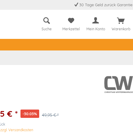
30 Tage Geld zurück Garantie
Suche
Merkzettel
Mein Konto
Warenkorb
5 € *
-30.03%
49,95 € *
tück
.
zzgl. Versandkosten