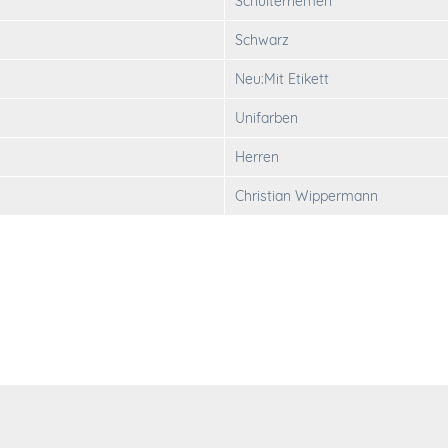
Schulterriemen
Schwarz
Neu:Mit Etikett
Unifarben
Herren
Christian Wippermann